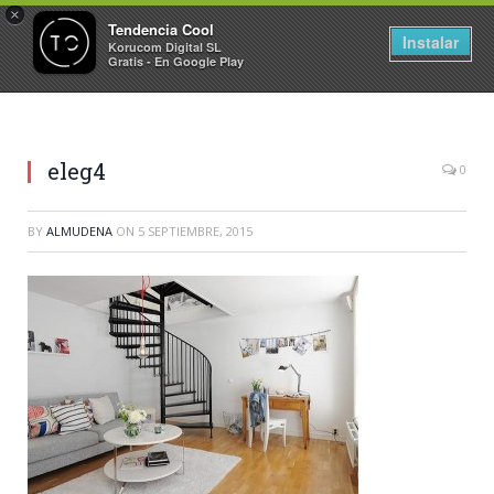
×
Tendencia Cool
Instalar
Korucom Digital SL
Gratis - En Google Play
eleg4
0
BY
ALMUDENA
ON
5 SEPTIEMBRE, 2015