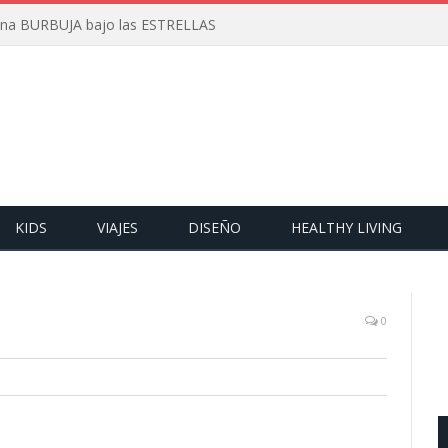
 una BURBUJA bajo las ESTRELLAS
KIDS
VIAJES
DISEÑO
HEALTHY LIVING
0