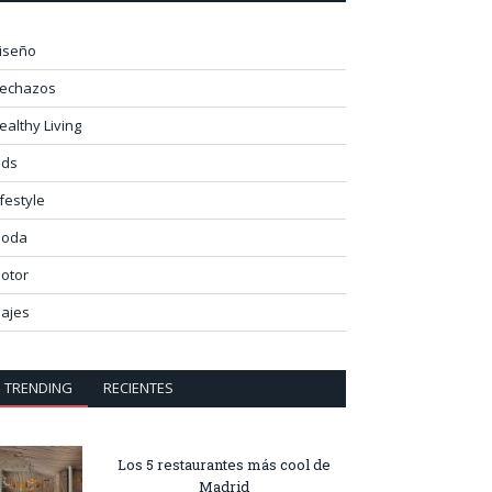
iseño
lechazos
ealthy Living
ids
ifestyle
oda
otor
iajes
TRENDING
RECIENTES
Los 5 restaurantes más cool de
Madrid