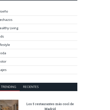
iseño
lechazos
ealthy Living
ids
ifestyle
oda
otor
iajes
TRENDING
RECIENTES
Los 5 restaurantes más cool de
Madrid