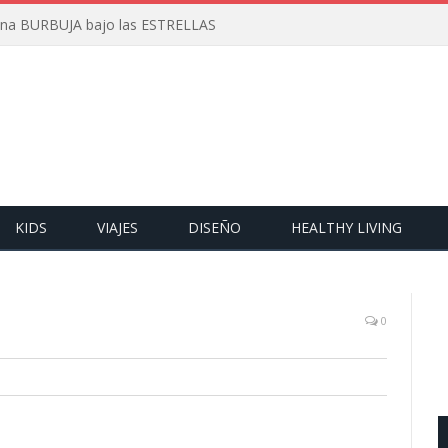
 una BURBUJA bajo las ESTRELLAS
KIDS
VIAJES
DISEÑO
HEALTHY LIVING
0