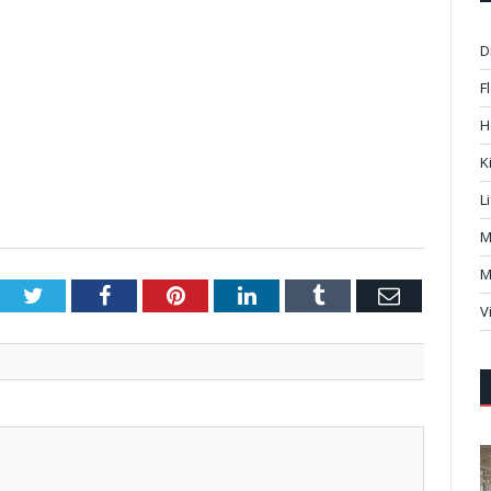
D
F
H
K
L
M
M
Twitter
Facebook
Pinterest
LinkedIn
Tumblr
Email
V