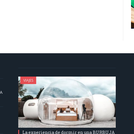
VIAJES
SA
La experiencia de dormir en una BURBUJA