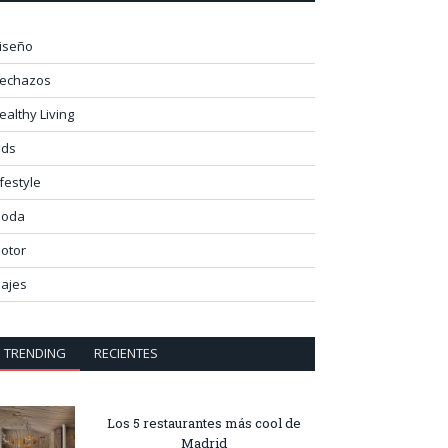
iseño
lechazos
ealthy Living
ids
ifestyle
oda
otor
iajes
TRENDING
RECIENTES
Los 5 restaurantes más cool de
Madrid