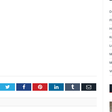
D
F
H
K
L
M
M
V
Twitter
Facebook
Pinterest
LinkedIn
Tumblr
Email