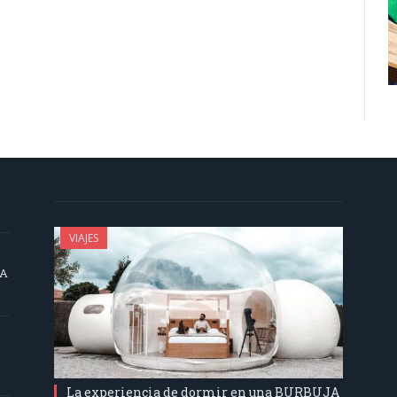
VIAJES
SA
La experiencia de dormir en una BURBUJA