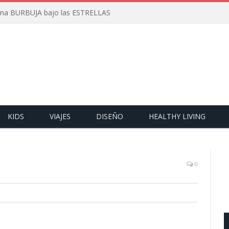
 una BURBUJA bajo las ESTRELLAS
KIDS
VIAJES
DISEÑO
HEALTHY LIVING
0