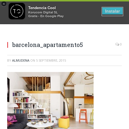
×
Tendencia Cool
Instalar
Korucom Digital SL
Gratis - En Google Play
barcelona_apartamento5
0
BY
ALMUDENA
ON
5 SEPTIEMBRE, 2015