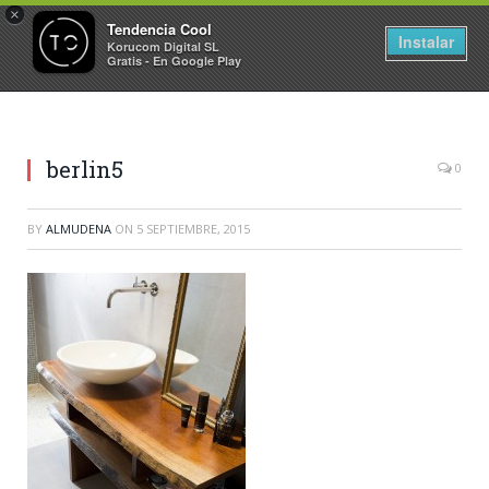
×
Tendencia Cool
Instalar
Korucom Digital SL
Gratis - En Google Play
berlin5
0
BY
ALMUDENA
ON
5 SEPTIEMBRE, 2015