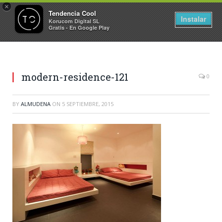
×
Tendencia Cool
Instalar
Korucom Digital SL
Gratis - En Google Play
modern-residence-121
0
BY
ALMUDENA
ON
5 SEPTIEMBRE, 2015