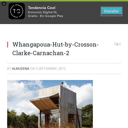
×
Tendencia Cool
Instalar
Korucom Digital SL
Gratis - En Google Play
Whangapoua-Hut-by-Crosson-
0
Clarke-Carnachan-2
BY
ALMUDENA
ON
5 SEPTIEMBRE, 2015