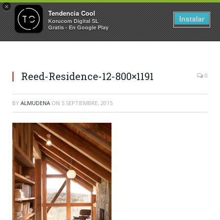
×
Tendencia Cool
Instalar
Korucom Digital SL
Gratis - En Google Play
Reed-Residence-12-800×1191
0
BY
ALMUDENA
ON
5 SEPTIEMBRE, 2015