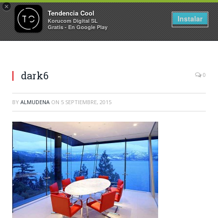
×
Tendencia Cool
Instalar
Korucom Digital SL
Gratis - En Google Play
dark6
0
BY
ALMUDENA
ON
5 SEPTIEMBRE, 2015