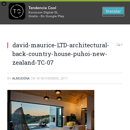
×
Tendencia Cool
Instalar
Korucom Digital SL
Gratis - En Google Play
david-maurice-LTD-architectural-
0
back-country-house-puhoi-new-
zealand-TC-07
BY
ALMUDENA
ON
18 NOVIEMBRE, 2017