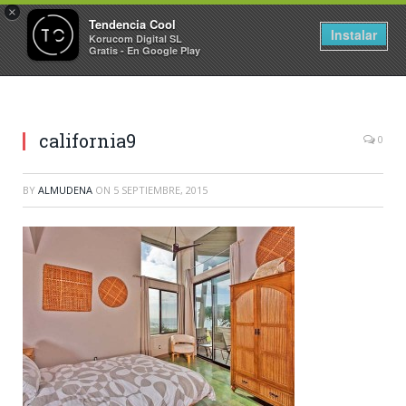
×
Tendencia Cool
Instalar
Korucom Digital SL
Gratis - En Google Play
california9
0
BY
ALMUDENA
ON
5 SEPTIEMBRE, 2015