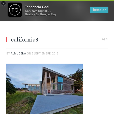
×
Tendencia Cool
Instalar
Korucom Digital SL
Gratis - En Google Play
california3
0
BY
ALMUDENA
ON
5 SEPTIEMBRE, 2015