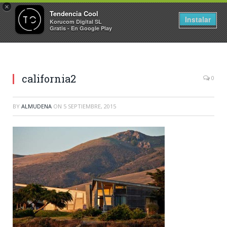
×
Tendencia Cool
Instalar
Korucom Digital SL
Gratis - En Google Play
california2
0
BY
ALMUDENA
ON
5 SEPTIEMBRE, 2015