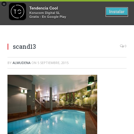
×
Tendencia Cool
Instalar
Korucom Digital SL
Gratis - En Google Play
scand13
0
BY
ALMUDENA
ON
5 SEPTIEMBRE, 2015