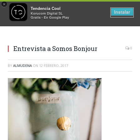
×
Tendencia Cool
Instalar
Korucom Digital SL
Gratis - En Google Play
Entrevista a Somos Bonjour
0
BY
ALMUDENA
ON
12 FEBRERO, 2017