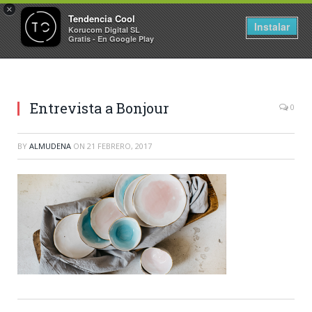
×
Tendencia Cool
Instalar
Korucom Digital SL
Gratis - En Google Play
Entrevista a Bonjour
0
BY
ALMUDENA
ON
21 FEBRERO, 2017