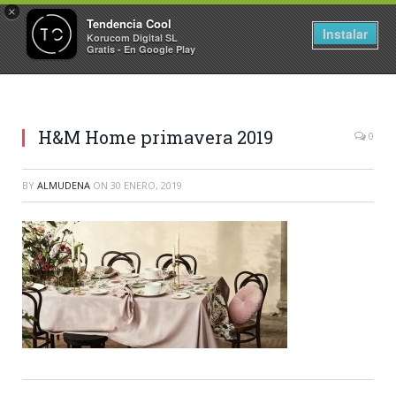
×
Tendencia Cool
Instalar
Korucom Digital SL
Gratis - En Google Play
H&M Home primavera 2019
0
BY
ALMUDENA
ON
30 ENERO, 2019