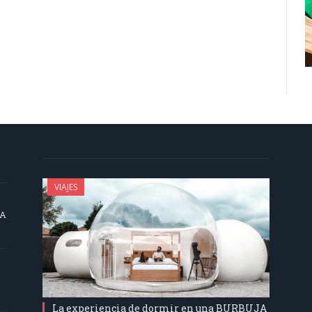
VIAJES
SA
La experiencia de dormir en una BURBUJA