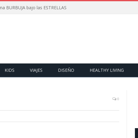
 una BURBUJA bajo las ESTRELLAS
KIDS
VIAJES
DISEÑO
HEALTHY LIVING
0