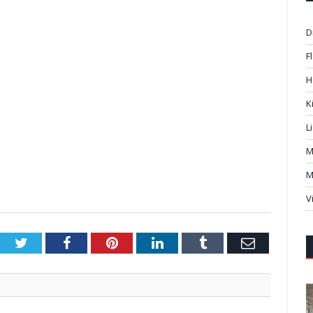
D
F
H
K
L
M
M
V
Twitter
Facebook
Pinterest
LinkedIn
Tumblr
Email