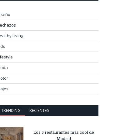
iseño
lechazos
ealthy Living
ids
ifestyle
oda
otor
iajes
TRENDING
RECIENTES
Los 5 restaurantes más cool de
Madrid