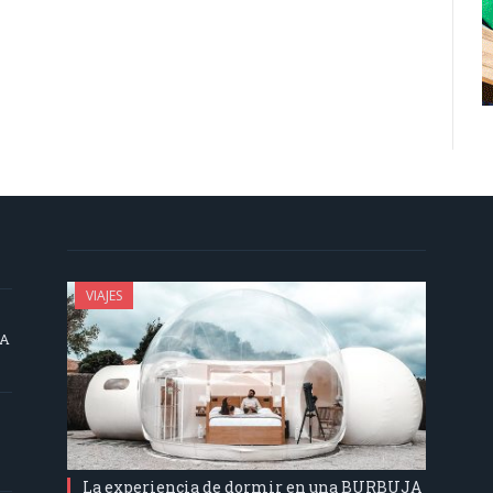
VIAJES
SA
La experiencia de dormir en una BURBUJA