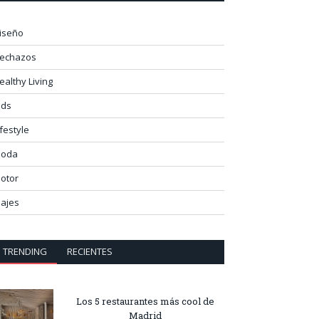
iseño
lechazos
ealthy Living
ids
ifestyle
oda
otor
iajes
TRENDING
RECIENTES
Los 5 restaurantes más cool de
Madrid