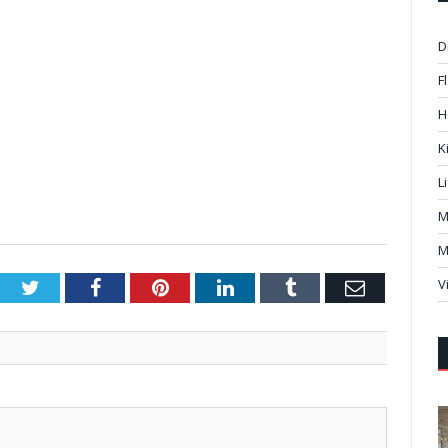
D
F
H
K
L
M
M
V
Twitter
Facebook
Pinterest
LinkedIn
Tumblr
Email