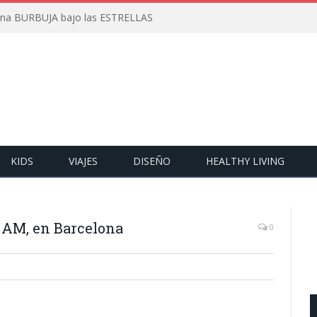
 una BURBUJA bajo las ESTRELLAS
KIDS
VIAJES
DISEÑO
HEALTHY LIVING
 AM, en Barcelona
0