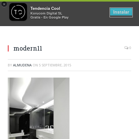
×
Tendencia Cool
Instalar
Korucom Digital SL
Gratis - En Google Play
modern11
0
BY
ALMUDENA
ON
5 SEPTIEMBRE, 2015