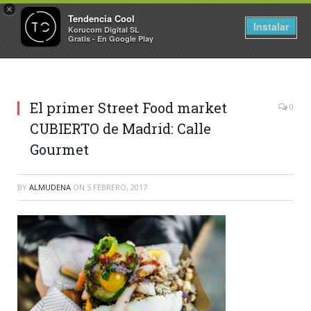
×
Tendencia Cool
Instalar
Korucom Digital SL
Gratis - En Google Play
El primer Street Food market
0
CUBIERTO de Madrid: Calle
Gourmet
BY
ALMUDENA
ON
5 FEBRERO, 2017