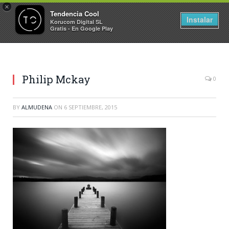
×
Tendencia Cool
Instalar
Korucom Digital SL
Gratis - En Google Play
Philip Mckay
0
BY
ALMUDENA
ON
6 SEPTIEMBRE, 2015