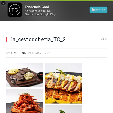
×
Tendencia Cool
Instalar
Korucom Digital SL
Gratis - En Google Play
la_cevicucheria_TC_2
0
BY
ALMUDENA
ON
30 MAYO, 2016