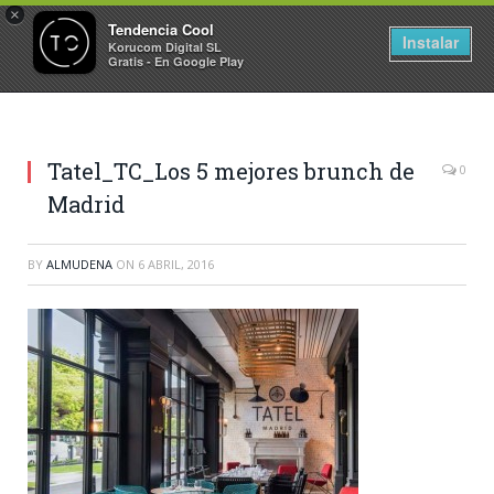
×
Tendencia Cool
Instalar
Korucom Digital SL
Gratis - En Google Play
Tatel_TC_Los 5 mejores brunch de
0
Madrid
BY
ALMUDENA
ON
6 ABRIL, 2016