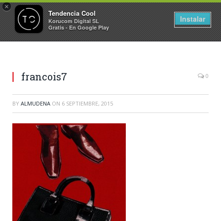
×
Tendencia Cool
Instalar
Korucom Digital SL
Gratis - En Google Play
francois7
0
BY
ALMUDENA
ON
6 SEPTIEMBRE, 2015