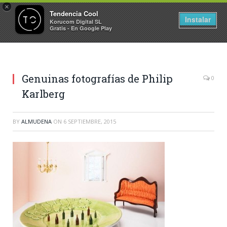
×
Tendencia Cool
Instalar
Korucom Digital SL
Gratis - En Google Play
Genuinas fotografías de Philip
0
Karlberg
BY
ALMUDENA
ON
6 SEPTIEMBRE, 2015