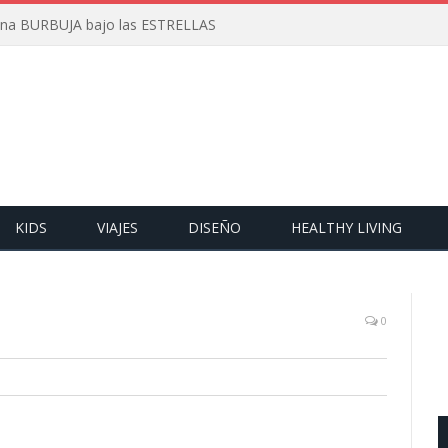
 una BURBUJA bajo las ESTRELLAS
KIDS
VIAJES
DISEÑO
HEALTHY LIVING
0