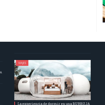
VIAJES
SA
La experiencia de dormir en una BURBUJA