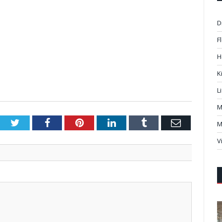
D
F
H
K
L
M
Twitter
Facebook
Pinterest
LinkedIn
Tumblr
Email
M
V