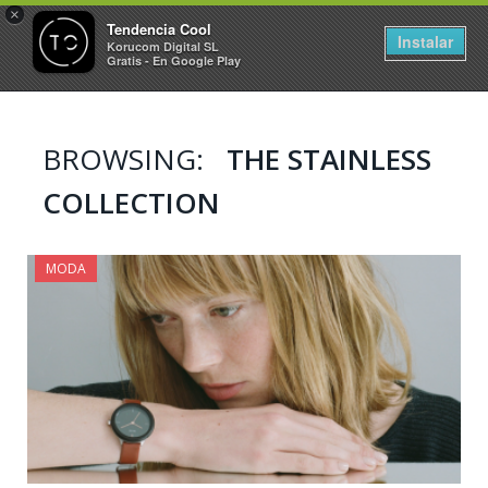
×
Tendencia Cool
Instalar
Korucom Digital SL
Gratis - En Google Play
BROWSING:
THE STAINLESS
COLLECTION
MODA