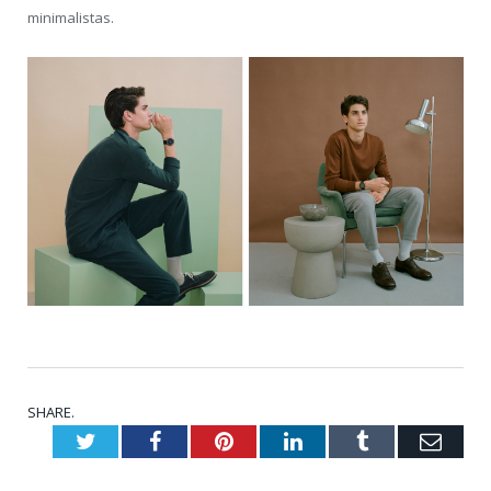
minimalistas.
SHARE.
Twitter
Facebook
Pinterest
LinkedIn
Tumblr
Emai