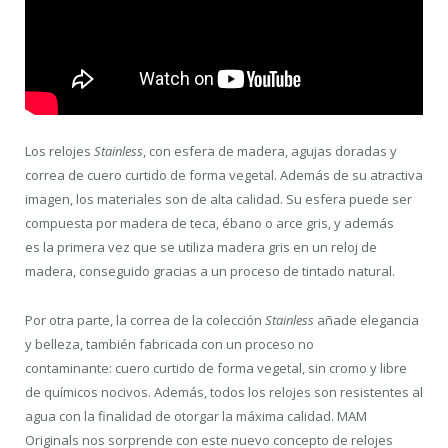
Los relojes
Stainless
, con esfera de madera, agujas doradas y
correa de cuero curtido de forma vegetal. Además de su atractiva
imagen, los materiales son de alta calidad. Su esfera puede ser
compuesta por madera de teca, ébano o arce gris, y además
es la primera vez que se utiliza madera gris en un reloj de
madera, conseguido gracias a un proceso de tintado natural.
Por otra parte, la correa de la colección
Stainless
añade elegancia
y belleza, también fabricada con un proceso no
contaminante: cuero curtido de forma vegetal, sin cromo y libre
de químicos nocivos. Además, todos los relojes son resistentes al
agua con la finalidad de otorgar la máxima calidad. MAM
Originals nos sorprende con este nuevo concepto de relojes