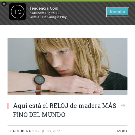
×
Tendencia Cool
Instalar
Korucom Digital SL
Gratis - En Google Play
Aquí está el RELOJ de madera MÁS
0
FINO DEL MUNDO
BY
ALMUDENA
ON
26 JULIO, 2022
MODA