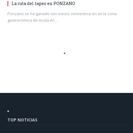
La ruta del tapeo en PONZANO
Ponzano se ha ganado con creces convertirse en en la zona
gastronómica de moda en…
TOP NOTICIAS