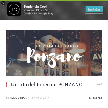
×
Tendencia Cool
Instalar
Korucom Digital SL
Gratis - En Google Play
La ruta del tapeo en PONZANO
0
BY
ALMUDENA
ON
13 MAYO, 2017
LIFESTYLE