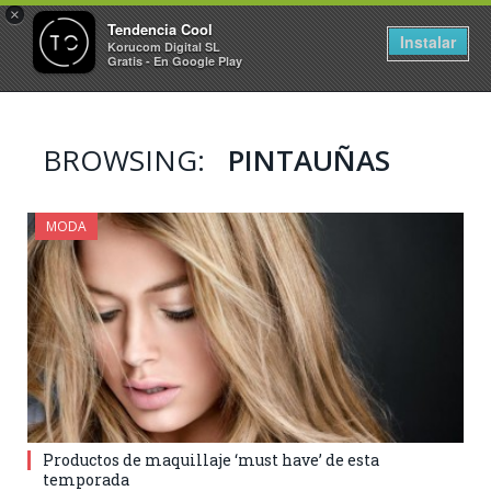
×
Tendencia Cool
Instalar
Korucom Digital SL
Gratis - En Google Play
BROWSING:
PINTAUÑAS
MODA
Productos de maquillaje ‘must have’ de esta
temporada