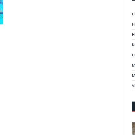
D
F
H
K
L
M
M
V