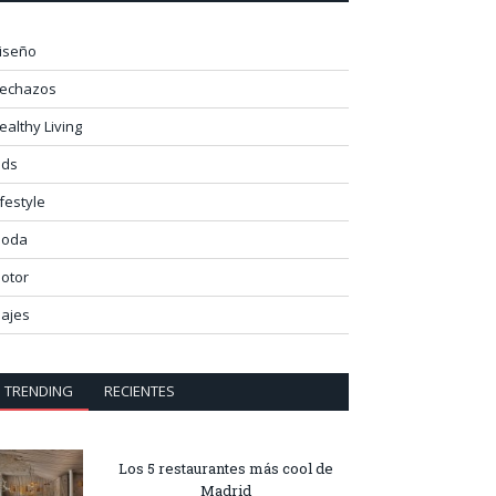
iseño
lechazos
ealthy Living
ids
ifestyle
oda
otor
iajes
TRENDING
RECIENTES
Los 5 restaurantes más cool de
Madrid