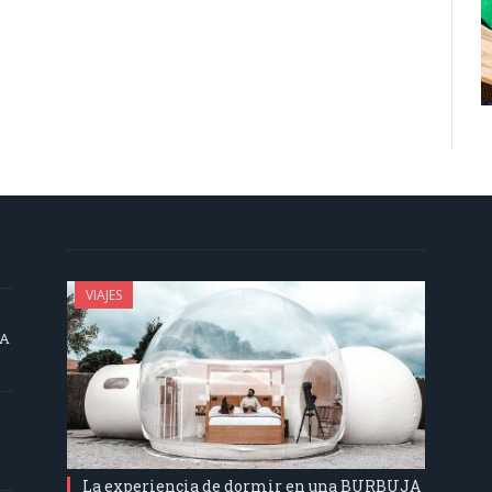
VIAJES
SA
La experiencia de dormir en una BURBUJA