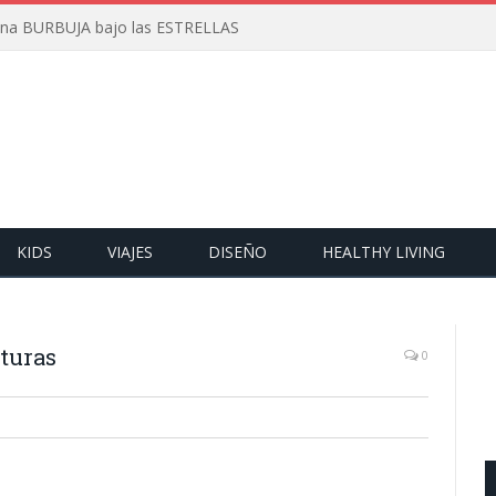
 una BURBUJA bajo las ESTRELLAS
KIDS
VIAJES
DISEÑO
HEALTHY LIVING
turas
0