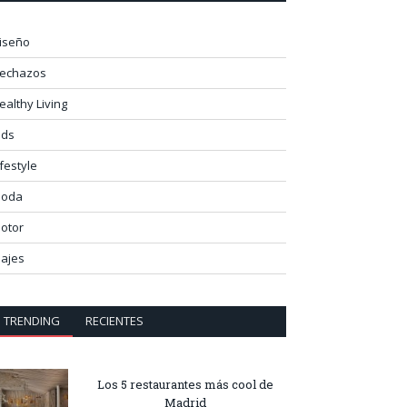
iseño
lechazos
ealthy Living
ids
ifestyle
oda
otor
iajes
TRENDING
RECIENTES
Los 5 restaurantes más cool de
Madrid