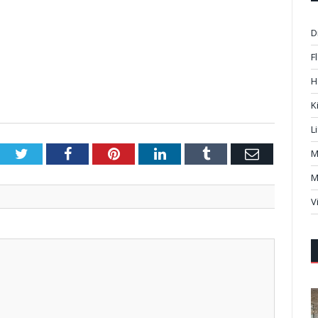
D
F
H
K
L
Twitter
Facebook
Pinterest
LinkedIn
Tumblr
Email
M
M
V