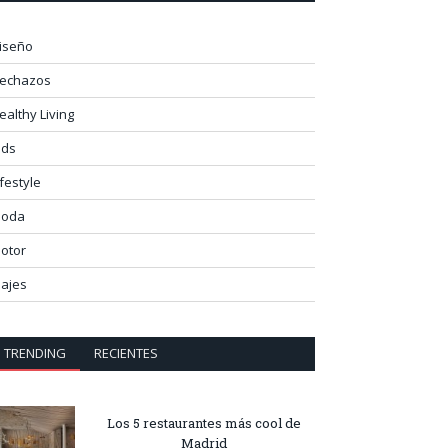
iseño
lechazos
ealthy Living
ids
ifestyle
oda
otor
iajes
TRENDING
RECIENTES
Los 5 restaurantes más cool de
Madrid