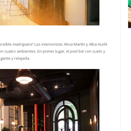
creíble
madriguera
? Las interioristas Alicia Martín y Alba Hurlé
en cuatro ambientes. En primer lugar, el
pool bar
con suelo y
gante y relajada.