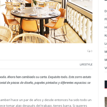
D
F
H
K
L
0
M
M
LIFESTYLE
V
oda. Ahora han cambiado su carta. Exquisito todo. Este zorro astuto
lonial de piezas de diseño, papeles pintados y diferentes espacios:
se
Chamberí hace un par de años y desde entonces ha sido todo un
etece tomar algo después del trabajo, tienes barra. Si quieres