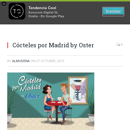
×
Tendencia Cool
Instalar
Korucom Digital SL
Gratis - En Google Play
Cócteles por Madrid by Oster
0
BY
ALMUDENA
ON
27 OCTUBRE, 2015