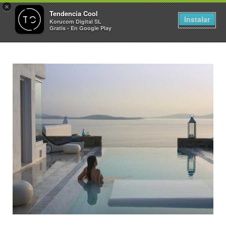
×
Tendencia Cool
Instalar
Korucom Digital SL
Gratis - En Google Play