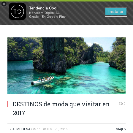
×
Tendencia Cool
Instalar
Korucom Digital SL
Gratis - En Google Play
DESTINOS de moda que visitar en
0
2017
BY
ALMUDENA
ON
11 DICIEMBRE, 2016
VIAJES