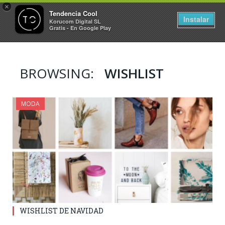
×
Tendencia Cool
Instalar
Korucom Digital SL
Gratis - En Google Play
BROWSING:
WISHLIST
MODA
WISHLIST DE NAVIDAD