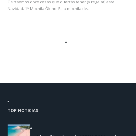
Os traemos doce cosas que querrás tener (y regalar) esta
Navidad. 1* Mochila Ölend: Esta mochila de…
TOP NOTICIAS