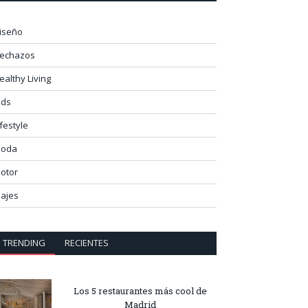
iseño
lechazos
ealthy Living
ids
ifestyle
oda
otor
iajes
TRENDING
RECIENTES
Los 5 restaurantes más cool de
Madrid