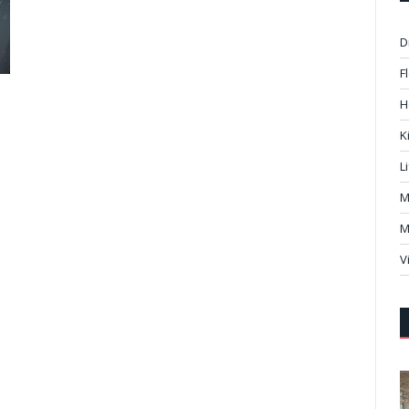
D
F
H
K
L
M
M
V