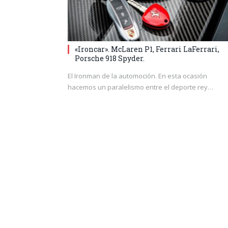
«Ironcar». McLaren P1, Ferrari LaFerrari,
Porsche 918 Spyder.
El Ironman de la automoción. En esta ocasión
hacemos un paralelismo entre el deporte rey…