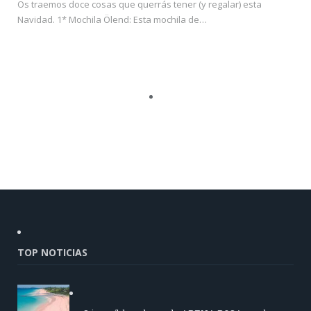
Os traemos doce cosas que querrás tener (y regalar) esta
Navidad. 1* Mochila Ölend: Esta mochila de…
TOP NOTICIAS