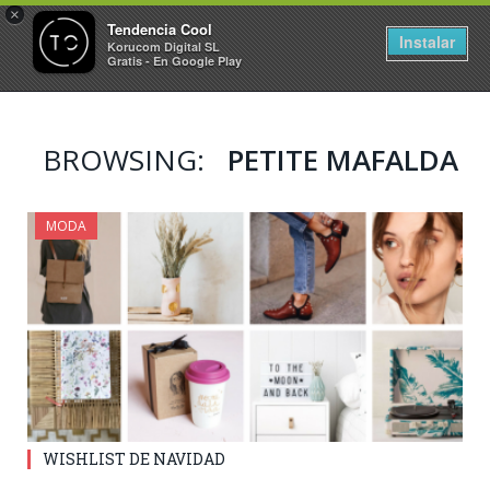
×
Tendencia Cool
Instalar
Korucom Digital SL
Gratis - En Google Play
BROWSING:
PETITE MAFALDA
MODA
WISHLIST DE NAVIDAD