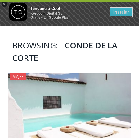
×
Tendencia Cool
Instalar
Korucom Digital SL
Gratis - En Google Play
BROWSING:
CONDE DE LA
CORTE
VIAJES