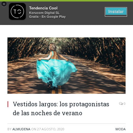
×
Tendencia Cool
Instalar
Korucom Digital SL
Gratis - En Google Play
Vestidos largos: los protagonistas
0
de las noches de verano
BY
ALMUDENA
ON
27 AGOSTO, 2020
MODA