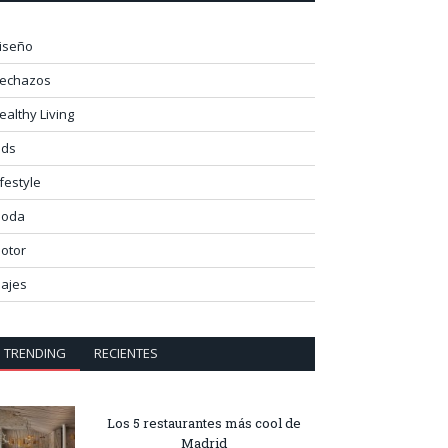
iseño
lechazos
ealthy Living
ids
ifestyle
oda
otor
iajes
TRENDING
RECIENTES
Los 5 restaurantes más cool de
Madrid