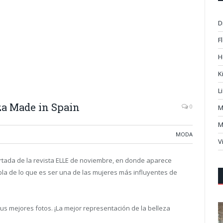
D
F
H
K
L
eza Made in Spain
0
M
M
MODA
V
ortada de la revista ELLE de noviembre, en donde aparece
abla de lo que es ser una de las mujeres más influyentes de
us mejores fotos. ¡La mejor representación de la belleza