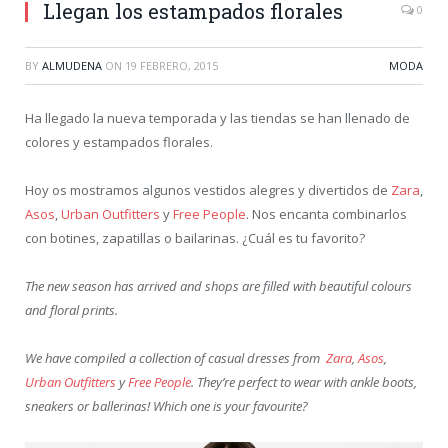
Llegan los estampados florales
0
BY
ALMUDENA
ON
19 FEBRERO, 2015
MODA
Ha llegado la nueva temporada y las tiendas se han llenado de
colores y estampados florales.
Hoy os mostramos algunos vestidos alegres y divertidos de
Zara
,
Asos
,
Urban Outfitters
y
Free People
. Nos encanta combinarlos
con botines, zapatillas o bailarinas. ¿Cuál es tu favorito?
The new season has arrived and shops are filled with beautiful colours
and floral prints.
We have compiled a collection of casual dresses from
Zara
,
Asos
,
Urban Outfitters
y
Free People
. They’re perfect to wear with ankle boots,
sneakers or ballerinas! Which one is your favourite?