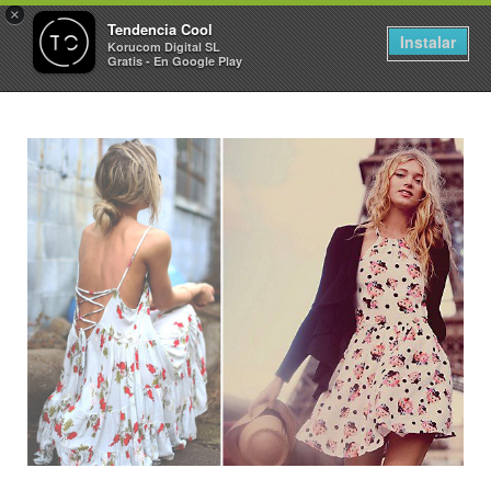
×
Tendencia Cool
Instalar
Korucom Digital SL
Gratis - En Google Play