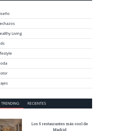
iseño
lechazos
ealthy Living
ids
ifestyle
oda
otor
iajes
TRENDING
RECIENTES
Los 5 restaurantes más cool de
Madrid