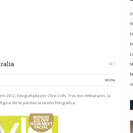
D
F
H
K
L
ralia
0
M
M
MODA
V
nero 2012, fotografiada por Chris Colls. Tras dos embarazos, la
igura. No te pierdas la sesión fotográfica.