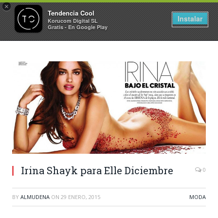
×
Tendencia Cool
Instalar
Korucom Digital SL
Gratis - En Google Play
Irina Shayk para Elle Diciembre
0
BY
ALMUDENA
ON
29 ENERO, 2015
MODA