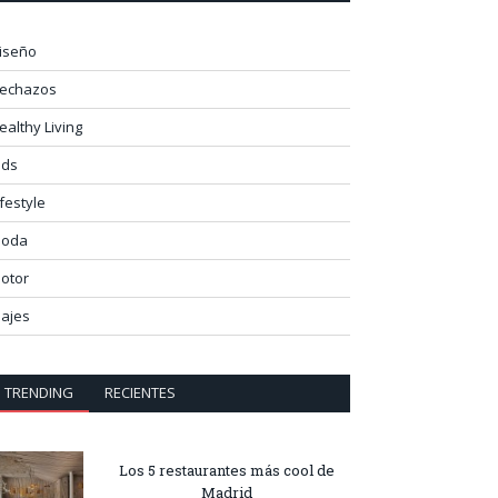
iseño
lechazos
ealthy Living
ids
ifestyle
oda
otor
iajes
TRENDING
RECIENTES
Los 5 restaurantes más cool de
Madrid