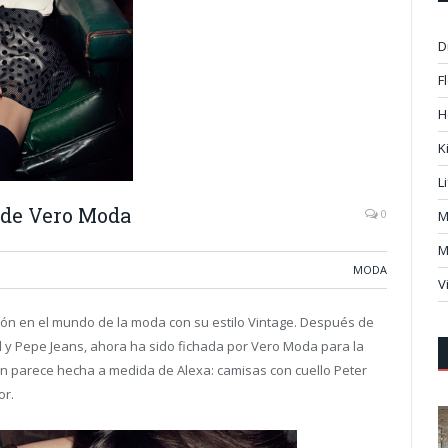
D
F
H
K
L
 de Vero Moda
0
M
M
MODA
V
ión en el mundo de la moda con su estilo Vintage. Después de
 y Pepe Jeans, ahora ha sido fichada por Vero Moda para la
n parece hecha a medida de Alexa: camisas con cuello Peter
or.