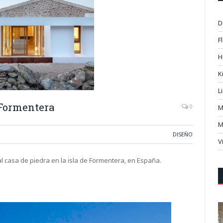
D
F
H
K
L
 Formentera
0
M
M
DISEÑO
V
l casa de piedra en la isla de Formentera, en España.